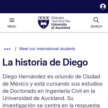
S
i
Waipapa
Open
Tog
Taumata
Main
MENU
SEARCH
Rau
University
of
Auckland
Breadcrumbs
Show
Meet our international students
List.
Truncated
La historia de Diego
Breadcrumbs.
Diego Hernández es oriundo de Ciudad
de México y está cursando sus estudios
de Doctorado en Ingeniería Civil en la
Universidad de Auckland. Su
investigación se centra en la respuesta