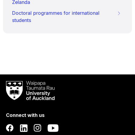
Zelanda
Doctoral programmes for international
students
Waipapa
Taumata
Rau
University
of
Connect with us
Auckland